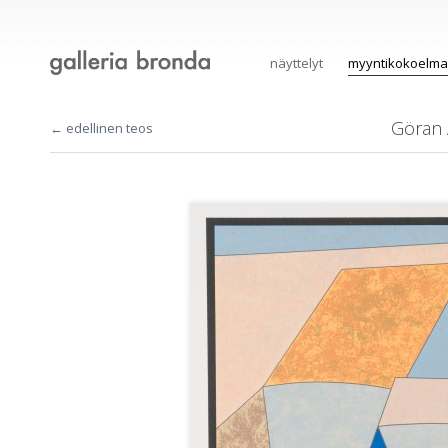
näyttelyt
myyntikokoelma
Göran
← edellinen teos