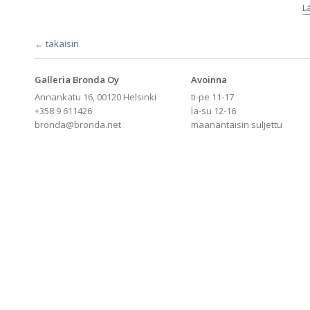
L
← takaisin
Galleria Bronda Oy
Avoinna
Annankatu 16, 00120 Helsinki
ti-pe 11-17
+358 9 611426
la-su 12-16
bronda@bronda.net
maanantaisin suljettu