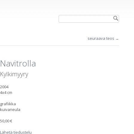
seuraava teos →
Navitrolla
Kylkimyyry
2004
4x4 cm
grafiikka
kuivaneula
50,00 €
Lähetä tiedustelu