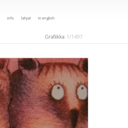
info
lahjat
in english
Grafiikka
:
1/1497