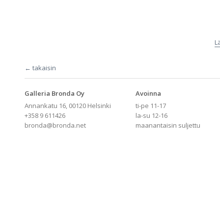
L
← takaisin
Galleria Bronda Oy
Avoinna
Annankatu 16, 00120 Helsinki
ti-pe 11-17
+358 9 611426
la-su 12-16
bronda@bronda.net
maanantaisin suljettu