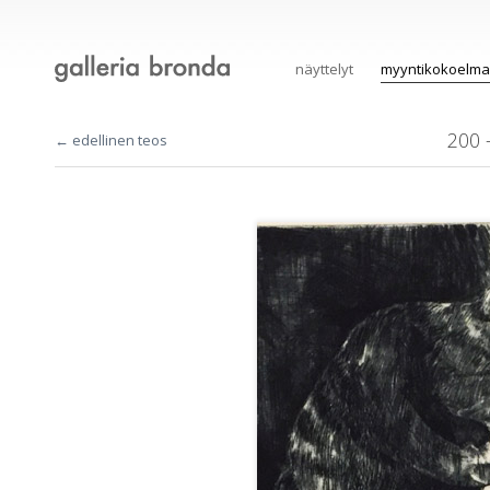
näyttelyt
myyntikokoelma
200 
← edellinen teos